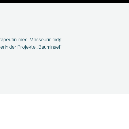
erapeutin, med. Masseurin eidg.
derin der Projekte „Bauminsel“
Kurs buchen