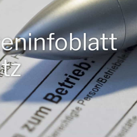
teninfoblatt
tz