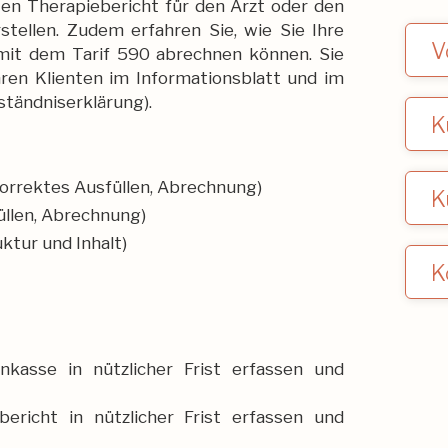
rten Therapiebericht für den Arzt oder den
rstellen. Zudem erfahren Sie, wie Sie Ihre
V
mit dem Tarif 590 abrechnen können. Sie
hren Klienten im Informationsblatt und im
Th
ständniserklärung).
er
K
Ku
09
At
orrektes Ausfüllen, Abrechnung)
K
üllen, Abrechnung)
ktur und Inhalt)
K
Fr.
asse in nützlicher Frist erfassen und
ericht in nützlicher Frist erfassen und