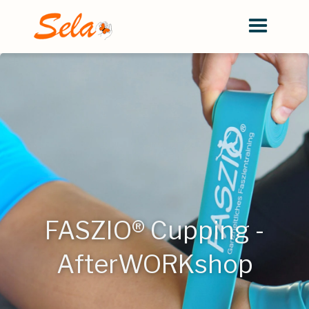
FASZIO® Cupping -
AfterWORKshop